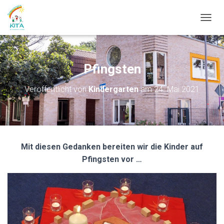
N
A
V
I
G
Pfingsten
A
T
Veröffentlicht von
Kindergarten
am
24. Mai 2021
I
O
N
U
M
S
Mit diesen Gedanken bereiten wir die Kinder auf
C
H
Pfingsten vor …
A
L
T
E
N