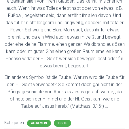
erzählten allen von ihrem Glauben. Das kennt ihr sicherlich
auch. Wenn ihr was Tolles erlebt habt oder von etwas, z.B.
Fußball, begeistert seid, dann erzählt ihr allen davon. Und
das tut ihr nicht langsam und langweilig, sondern mit totaler
Power, Schwung und Elan. Man sagt, dass ihr für etwas
brennt. Und da ein Wind auch etwas mitreißt und bewegt,
oder eine kleine Flamme, einen ganzen Waldbrand auslösen
kann oder im guten Sinn einen großen Raum erhellen kann.
Ebenso wirkt der Hl. Geist: wer sich bewegen lässt oder für
etwas brennt, begeistert.
Ein anderes Symbol ist die Taube. Warum wird die Taube für
den Hl. Geist verwendet? Sie kommt doch gar nicht in der
Pfingstgeschichte vor. Aber: als Jesus getauft wurde, „da
öffnete sich der Himmel und der Hl. Geist kam wie eine
Taube auf Jesus herab.“ (Matthäus, 3,16f) …
Kategorien:
ALLGEMEIN
FESTE