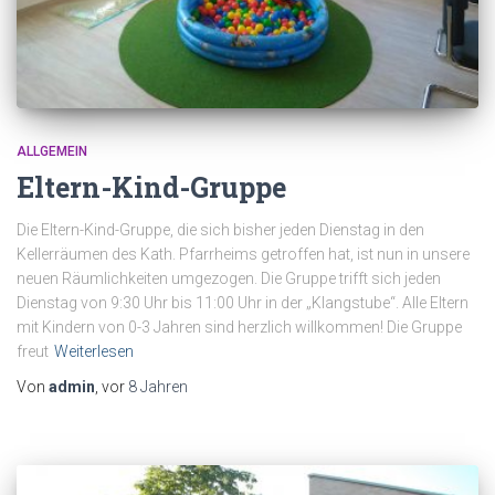
ALLGEMEIN
Eltern-Kind-Gruppe
Die Eltern-Kind-Gruppe, die sich bisher jeden Dienstag in den
Kellerräumen des Kath. Pfarrheims getroffen hat, ist nun in unsere
neuen Räumlichkeiten umgezogen. Die Gruppe trifft sich jeden
Dienstag von 9:30 Uhr bis 11:00 Uhr in der „Klangstube“. Alle Eltern
mit Kindern von 0-3 Jahren sind herzlich willkommen! Die Gruppe
freut
Weiterlesen
Von
admin
, vor
8 Jahren