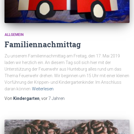
ALLGEMEIN
Familiennachmittag
Zu unserem Familiennachmittag am Freitag, den 17. Mai 2019
laden wir herzlich ein. An diesem Tag soll sich hier mit der
Unterstützung der Feuerwehr aus Hunteburg alles rund um das
Thema Feuerwehr drehen. Wir beginnen um 15 Uhr mit einer kleinen
Vorführung der Krippen- und Kindergartenkinder. Im Anschluss
daran können
Weiterlesen
Von
Kindergarten
, vor
7 Jahren