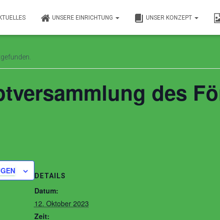
KTUELLES
UNSERE EINRICHTUNG
UNSER KONZEPT
ttgefunden.
ptversammlung des För
ÜGEN
DETAILS
Datum:
12. Oktober 2023
Zeit: