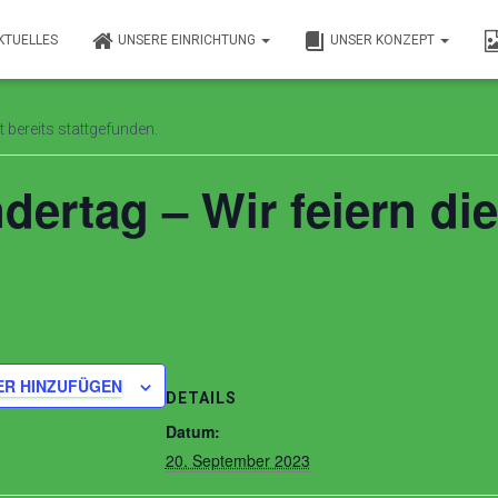
KTUELLES
UNSERE EINRICHTUNG
UNSER KONZEPT
ngen
 bereits stattgefunden.
dertag – Wir feiern di
ER HINZUFÜGEN
DETAILS
Datum:
20. September 2023