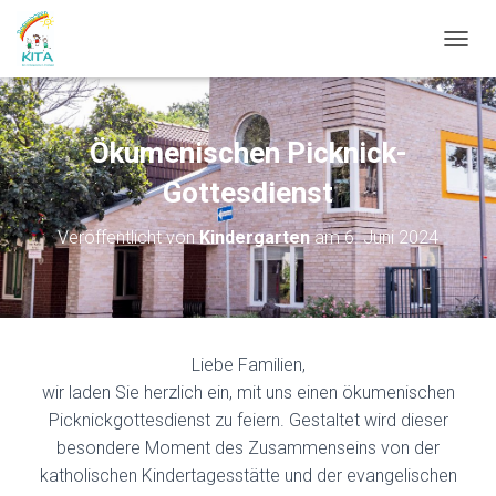
N
A
V
I
G
Ökumenischen Picknick-
A
T
Gottesdienst
I
O
Veröffentlicht von
Kindergarten
am
6. Juni 2024
N
U
M
S
C
H
Liebe Familien,
A
wir laden Sie herzlich ein, mit uns einen ökumenischen
L
T
Picknickgottesdienst zu feiern. Gestaltet wird dieser
E
besondere Moment des Zusammenseins von der
N
katholischen Kindertagesstätte und der evangelischen