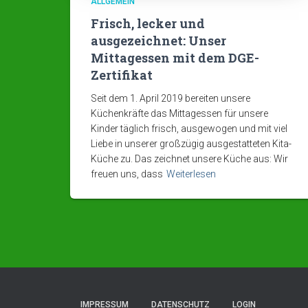
ALLGEMEIN
Frisch, lecker und
ausgezeichnet: Unser
Mittagessen mit dem DGE-
Zertifikat
Seit dem 1. April 2019 bereiten unsere
Küchenkräfte das Mittagessen für unsere
Kinder täglich frisch, ausgewogen und mit viel
Liebe in unserer großzügig ausgestatteten Kita-
Küche zu. Das zeichnet unsere Küche aus: Wir
freuen uns, dass
Weiterlesen
IMPRESSUM
DATENSCHUTZ
LOGIN