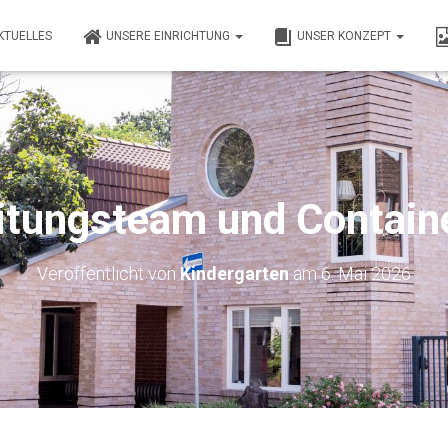
KTUELLES
UNSERE EINRICHTUNG
UNSER KONZEPT
itungsteam und Contain
Veröffentlicht von
Kindergarten
am
6. Mai 2026