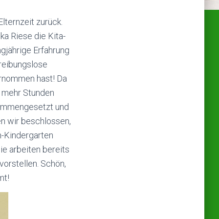
lternzeit zurück.
ka Riese die Kita-
ngjährige Erfahrung
reibungslose
bernommen hast! Da
er mehr Stunden
sammengesetzt und
n wir beschlossen,
n-Kindergarten
ie arbeiten bereits
orstellen. Schön,
mt!