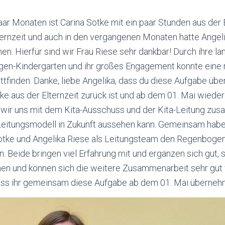
aar Monaten ist Carina Sotke mit ein paar Stunden aus der E
ernzeit und auch in den vergangenen Monaten hatte Angeli
. Hierfür sind wir Frau Riese sehr dankbar! Durch ihre la
en-Kindergarten und ihr großes Engagement konnte eine 
tfinden. Danke, liebe Angelika, dass du diese Aufgabe ü
ke aus der Elternzeit zurück ist und ab dem 01. Mai wied
 wir uns mit dem Kita-Ausschuss und der Kita-Leitung zu
 Leitungsmodell in Zukunft aussehen kann. Gemeinsam habe
otke und Angelika Riese als Leitungsteam den Regenboge
n. Beide bringen viel Erfahrung mit und ergänzen sich gut, s
 und können sich die weitere Zusammenarbeit sehr gut v
ss ihr gemeinsam diese Aufgabe ab dem 01. Mai überneh